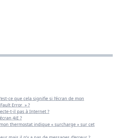
’est-ce que cela signifie si l’écran de mon
Fault Error » ?
te-t-il pas à Internet ?
écran 4iE ?
i mon thermostat indique « surcharge » sur cet
eur mais il n’y a pas de messages d’erreur ?