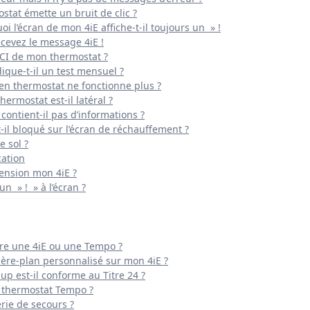
stat émette un bruit de clic ?
oi l’écran de mon 4iE affiche-t-il toujours un » !
ecevez le message 4iE !
FCI de mon thermostat ?
que-t-il un test mensuel ?
ien thermostat ne fonctionne plus ?
ermostat est-il latéral ?
ontient-il pas d’informations ?
il bloqué sur l’écran de réchauffement ?
 sol ?
cation
tension mon 4iE ?
un » ! » à l’écran ?
tre une 4iE ou une Tempo ?
ère-plan personnalisé sur mon 4iE ?
up est-il conforme au Titre 24 ?
 thermostat Tempo ?
erie de secours ?