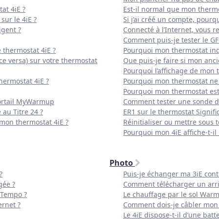
at 4iE ?
Est-il normal que mon thermo
sur le 4iE ?
Si j’ai créé un compte, pourqu
igent ?
Connecté à l’Internet, vous r
Comment puis-je tester le G
 thermostat 4iE ?
Pourquoi mon thermostat indi
e versa) sur votre thermostat
Que puis-je faire si mon anc
Pourquoi l’affichage de mon th
hermostat 4iE ?
Pourquoi mon thermostat ne c
Pourquoi mon thermostat est-
portail MyWarmup
Comment tester une sonde de
 au Titre 24 ?
ER1 sur le thermostat Signifi
 mon thermostat 4iE ?
Réinitialiser ou mettre sous 
Pourquoi mon 4iE affiche-t-il 
Photo
?
Puis-je échanger ma 3iE con
gée ?
Comment télécharger un arri
 Tempo ?
Le chauffage par le sol Warm
ernet ?
Comment dois-je câbler mon
Le 4iE dispose-t-il d’une batt