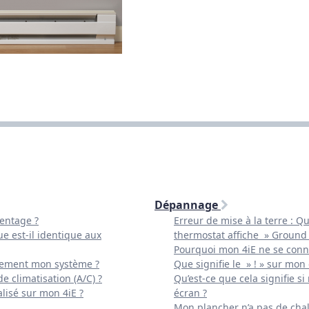
Dépannage
entage ?
Erreur de mise à la terre : Qu
e est-il identique aux
thermostat affiche » Ground 
Pourquoi mon 4iE ne se connec
tement mon système ?
Que signifie le » ! » sur mon 
de climatisation (A/C) ?
Qu’est-ce que cela signifie s
lisé sur mon 4iE ?
écran ?
Mon plancher n’a pas de chal