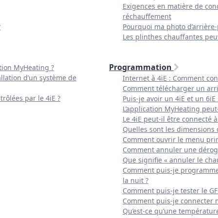
Exigences en matière de condu
réchauffement
?
Pourquoi ma photo d’arrière-
Les plinthes chauffantes peuv
Programmation
ation MyHeating ?
allation d’un système de
Internet à 4iE : Comment conn
Comment télécharger un arri
rôlées par le 4iE ?
Puis-je avoir un 4iE et un 6
L’application MyHeating peut-e
Le 4iE peut-il être connecté
Quelles sont les dimensions 
Comment ouvrir le menu prin
Comment annuler une dérog
Que signifie « annuler le cha
Comment puis-je programmer 
la nuit ?
Comment puis-je tester le G
Comment puis-je connecter m
Qu’est-ce qu’une température