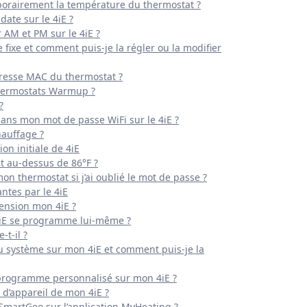
orairement la température du thermostat ?
date sur le 4iE ?
 AM et PM sur le 4iE ?
fixe et comment puis-je la régler ou la modifier
dresse MAC du thermostat ?
hermostats Warmup ?
?
ns mon mot de passe WiFi sur le 4iE ?
hauffage ?
n initiale de 4iE
t au-dessus de 86°F ?
n thermostat si j’ai oublié le mot de passe ?
ntes par le 4iE
tension mon 4iE ?
4iE se programme lui-même ?
-t-il ?
u système sur mon 4iE et comment puis-je la
programme personnalisé sur mon 4iE ?
 d’appareil de mon 4iE ?
SmartGeo sur l’application MyHeating ?