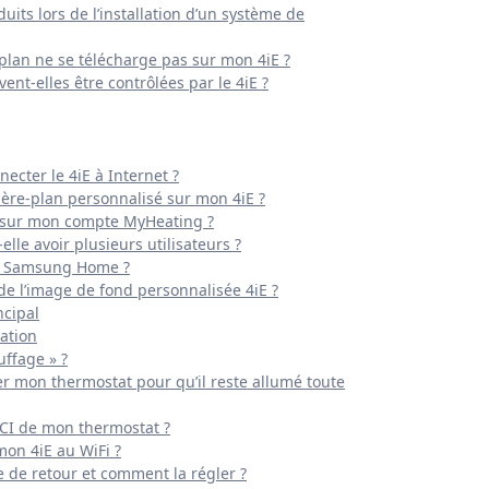
its lors de l’installation d’un système de
plan ne se télécharge pas sur mon 4iE ?
ent-elles être contrôlées par le 4iE ?
ecter le 4iE à Internet ?
ère-plan personnalisé sur mon 4iE ?
iE sur mon compte MyHeating ?
lle avoir plusieurs utilisateurs ?
 à Samsung Home ?
de l’image de fond personnalisée 4iE ?
cipal
ation
uffage » ?
mon thermostat pour qu’il reste allumé toute
FCI de mon thermostat ?
on 4iE au WiFi ?
 de retour et comment la régler ?