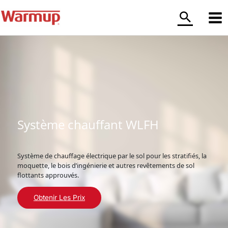
Aller
au
contenu
Système chauffant WLFH
Système de chauffage électrique par le sol pour les stratifiés, la
moquette, le bois d’ingénierie et autres revêtements de sol
flottants approuvés.
Obtenir Les Prix