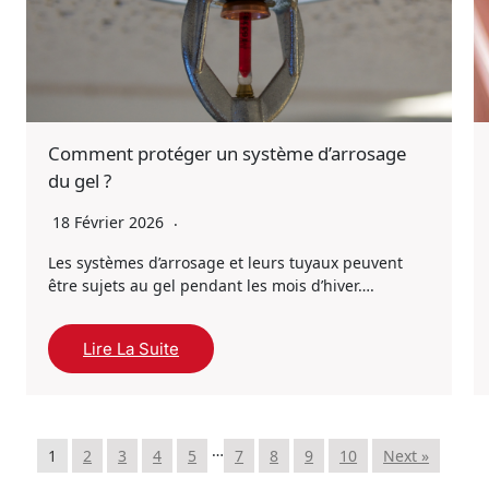
Comment protéger un système d’arrosage
du gel ?
18 Février 2026
Les systèmes d’arrosage et leurs tuyaux peuvent
être sujets au gel pendant les mois d’hiver….
Lire La Suite
…
1
2
3
4
5
7
8
9
10
Next »