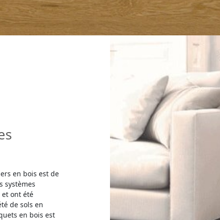
es
hers en bois est de
es systèmes
et ont été
té de sols en
quets en bois est