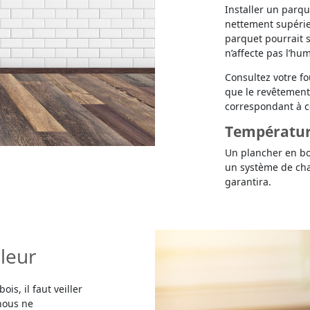
Installer un parqu
nettement supérieu
parquet pourrait s
n’affecte pas l’hum
Consultez votre f
que le revêtement 
correspondant à ce
Températur
Un plancher en boi
un système de ch
garantira.
aleur
is, il faut veiller
nous ne