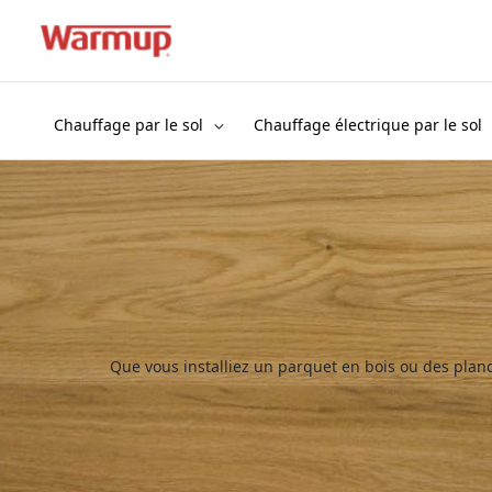
Aller
au
contenu
Chauffage par le sol
Chauffage électrique par le sol
Que vous installiez un parquet en bois ou des planc