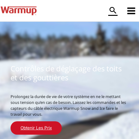
Aller
au
contenu
Contrôles de déglaçage des toits
et des gouttières
Prolongez la durée de vie de votre système en ne le mettant
sous tension qu’en cas de besoin. Laissez les commandes et les
capteurs du câble électrique Warmup Snow and Ice faire le
travail pour vous.
Obtenir Les Prix