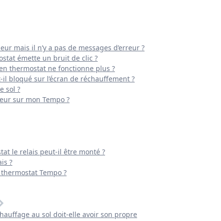
eur mais il n’y a pas de messages d’erreur ?
stat émette un bruit de clic ?
ien thermostat ne fonctionne plus ?
il bloqué sur l’écran de réchauffement ?
 sol ?
rreur sur mon Tempo ?
at le relais peut-il être monté ?
is ?
 thermostat Tempo ?
auffage au sol doit-elle avoir son propre