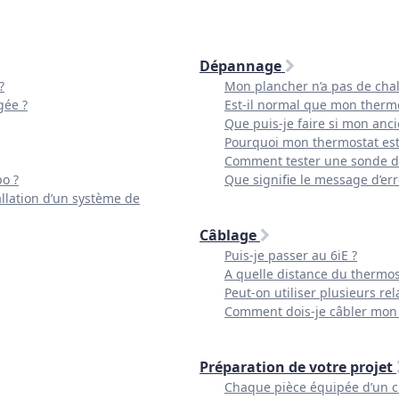
Dépannage
?
Mon plancher n’a pas de chal
gée ?
Est-il normal que mon thermo
Que puis-je faire si mon anc
Pourquoi mon thermostat est-
Comment tester une sonde de
o ?
Que signifie le message d’e
allation d’un système de
Câblage
Puis-je passer au 6iE ?
A quelle distance du thermost
Peut-on utiliser plusieurs rela
Comment dois-je câbler mon
Préparation de votre projet
Chaque pièce équipée d’un ch