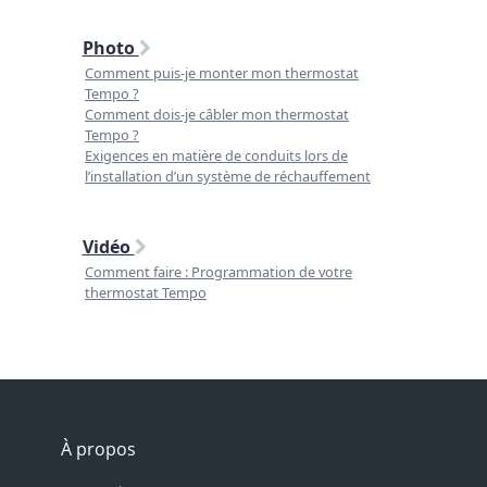
Photo
Comment puis-je monter mon thermostat
Tempo ?
Comment dois-je câbler mon thermostat
Tempo ?
Exigences en matière de conduits lors de
l’installation d’un système de réchauffement
Vidéo
Comment faire : Programmation de votre
thermostat Tempo
À propos