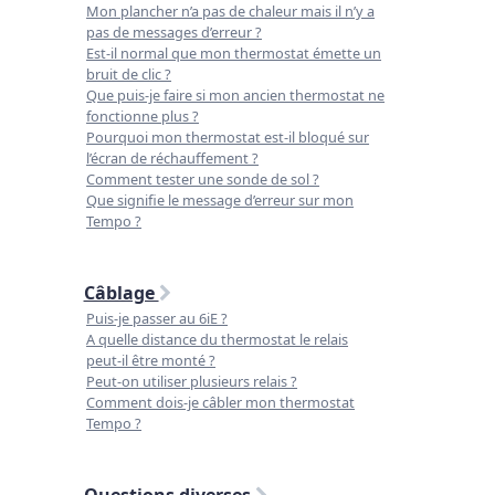
Mon plancher n’a pas de chaleur mais il n’y a
pas de messages d’erreur ?
Est-il normal que mon thermostat émette un
bruit de clic ?
Que puis-je faire si mon ancien thermostat ne
fonctionne plus ?
Pourquoi mon thermostat est-il bloqué sur
l’écran de réchauffement ?
Comment tester une sonde de sol ?
Que signifie le message d’erreur sur mon
Tempo ?
Câblage
Puis-je passer au 6iE ?
A quelle distance du thermostat le relais
peut-il être monté ?
Peut-on utiliser plusieurs relais ?
Comment dois-je câbler mon thermostat
Tempo ?
Questions diverses