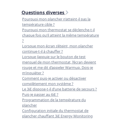
Questions diverses
Pourquoi mon plancher n’atteint-il pas la
température cible ?
Pourquoi mon thermostat se déclenche-t-il
chaque fois qu’il atteint la même température
?
Lorsque mon écran s’éteint, mon plancher
continue-t-il à chauffer ?
Lorsque j’appuie sur le bouton de test
mensuel de mon thermostat, l’écran devient
rouge et me dit d’appeler Warmup. Dois-je
m’inquiéter ?
Comment puis-je activer ou désactiver
complètement mon système ?
Le 3iE dispose-t-il d’une batterie de secours ?
Puis-je passer au 6iE ?
Programmation de la température du
plancher
Configuration initiale du thermostat de
plancher chauffant 3iE Energy Monitoring