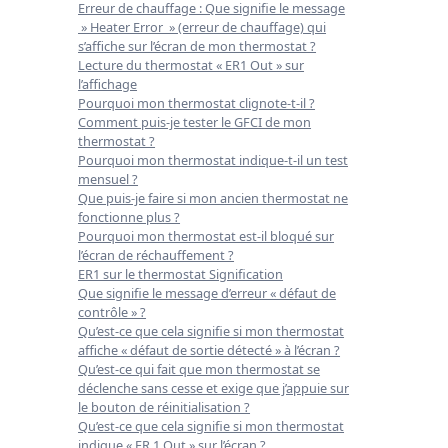
Erreur de chauffage : Que signifie le message
» Heater Error » (erreur de chauffage) qui
s’affiche sur l’écran de mon thermostat ?
Lecture du thermostat « ER1 Out » sur
l’affichage
Pourquoi mon thermostat clignote-t-il ?
Comment puis-je tester le GFCI de mon
thermostat ?
Pourquoi mon thermostat indique-t-il un test
mensuel ?
Que puis-je faire si mon ancien thermostat ne
fonctionne plus ?
Pourquoi mon thermostat est-il bloqué sur
l’écran de réchauffement ?
ER1 sur le thermostat Signification
Que signifie le message d’erreur « défaut de
contrôle » ?
Qu’est-ce que cela signifie si mon thermostat
affiche « défaut de sortie détecté » à l’écran ?
Qu’est-ce qui fait que mon thermostat se
déclenche sans cesse et exige que j’appuie sur
le bouton de réinitialisation ?
Qu’est-ce que cela signifie si mon thermostat
indique « ER 1 Out » sur l’écran ?