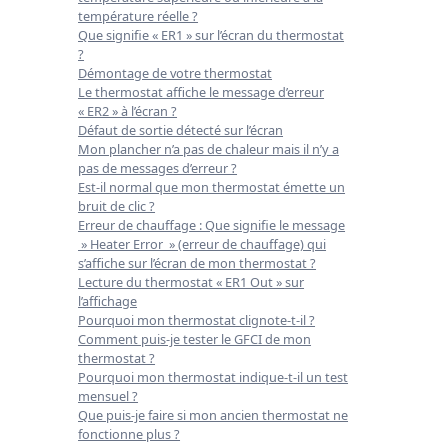
température réelle ?
Que signifie « ER1 » sur l’écran du thermostat
?
Démontage de votre thermostat
Le thermostat affiche le message d’erreur
« ER2 » à l’écran ?
Défaut de sortie détecté sur l’écran
Mon plancher n’a pas de chaleur mais il n’y a
pas de messages d’erreur ?
Est-il normal que mon thermostat émette un
bruit de clic ?
Erreur de chauffage : Que signifie le message
» Heater Error » (erreur de chauffage) qui
s’affiche sur l’écran de mon thermostat ?
Lecture du thermostat « ER1 Out » sur
l’affichage
Pourquoi mon thermostat clignote-t-il ?
Comment puis-je tester le GFCI de mon
thermostat ?
Pourquoi mon thermostat indique-t-il un test
mensuel ?
Que puis-je faire si mon ancien thermostat ne
fonctionne plus ?