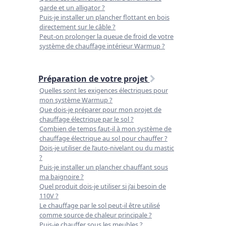
garde et un alligator ?
Puis-je installer un plancher flottant en bois
directement sur le câble ?
Peut-on prolonger la queue de froid de votre
système de chauffage intérieur Warmup ?
Préparation de votre projet
Quelles sont les exigences électriques pour
mon système Warmup ?
Que dois-je préparer pour mon projet de
chauffage électrique par le sol ?
Combien de temps faut-il à mon système de
chauffage électrique au sol pour chauffer ?
Dois-je utiliser de l’auto-nivelant ou du mastic
?
Puis-je installer un plancher chauffant sous
ma baignoire ?
Quel produit dois-je utiliser si j’ai besoin de
110V ?
Le chauffage par le sol peut-il être utilisé
comme source de chaleur principale ?
Puis-je chauffer sous les meubles ?