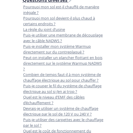
Pourquoi mon sol est-il chauffé de manière
inégale ?
Pourquoi mon sol devient-il plus chaud à
certains endroits ?
La règle du joint d’usine
Puis-je utiliser une membrane de découplage
avec le câble NADWS ?
Puis-je installer mon système Warmup
directement sur du contreplaqué ?
Peut-on installer un plancher flottant en bois
directement sur le système Warmup NADWS
?
Combien de temps faut-il à mon système de
chauffage électrique au sol pour chauffer ?
Puis-je couper le fil du système de chauffage
électrique au sol si j’en ai trop ?
Quel est le niveau d’EMF des câbles
d’échauffement ?
Devrais-je utiliser un système de chauffage
électrique par le sol de 120 V ou 240 V ?
Puis-je utiliser des carpettes avec le chauffage
par le sol ?
Quel est le coût de fonctionnement du