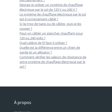
d’échauffement ?
Devrais-je utiliser un système de chauffage
électrique par le sol de 120 V ou 240 V ?
Le système de chauffage électrique par le sol
est-il correctement câblé ?
Si j’ai trop de tapis ou de câbles, puis-je les
couper ?
Peut-on câbler un plancher chauffant pour
120 ou 240 volts ?
Quel calibre de fil faut-il utiliser ?
Quelle est la différence entre un chien de
garde et un alligator ?
Comment vérifier les valeurs de résistance de
votre système de chauffage électrique par le
sol ?
À propos