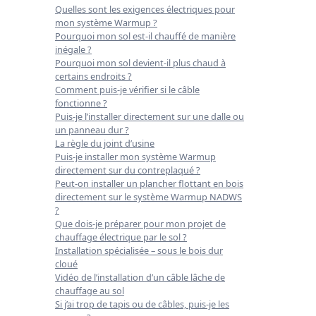
Quelles sont les exigences électriques pour
mon système Warmup ?
Pourquoi mon sol est-il chauffé de manière
inégale ?
Pourquoi mon sol devient-il plus chaud à
certains endroits ?
Comment puis-je vérifier si le câble
fonctionne ?
Puis-je l’installer directement sur une dalle ou
un panneau dur ?
La règle du joint d’usine
Puis-je installer mon système Warmup
directement sur du contreplaqué ?
Peut-on installer un plancher flottant en bois
directement sur le système Warmup NADWS
?
Que dois-je préparer pour mon projet de
chauffage électrique par le sol ?
Installation spécialisée – sous le bois dur
cloué
Vidéo de l’installation d’un câble lâche de
chauffage au sol
Si j’ai trop de tapis ou de câbles, puis-je les