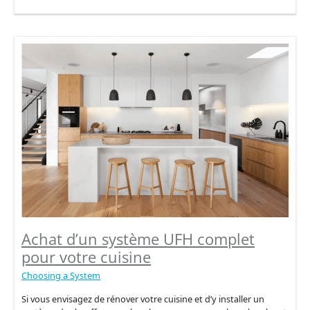
meilleur
chauffage
par
le
sol
pour
les
bâtiments
commerciaux
et
industriels
Achat d’un système UFH complet
pour votre cuisine
Choosing a System
Si vous envisagez de rénover votre cuisine et d’y installer un