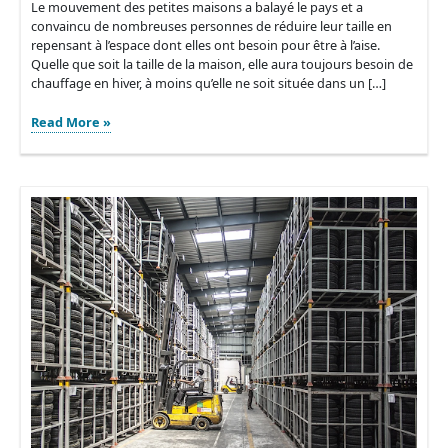
Le mouvement des petites maisons a balayé le pays et a
convaincu de nombreuses personnes de réduire leur taille en
repensant à l’espace dont elles ont besoin pour être à l’aise.
Quelle que soit la taille de la maison, elle aura toujours besoin de
chauffage en hiver, à moins qu’elle ne soit située dans un […]
Le
Read More »
guide
ultime
des
chauffages
pour
tiny
houses