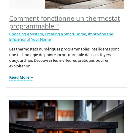
Comment fonctionne un thermostat
programmable ?
Choosing a System
,
Creating a Smart Home
,
Improving the
Efficiency of Your Home
Les thermostats numériques programmables intelligents sont
une technologie de pointe incontournable dans les foyers
d’aujourd’hui. Découvrez les meilleures pratiques pour en
exploiter un.
Comment
Read More »
fonctionne
un
thermostat
programmable
?