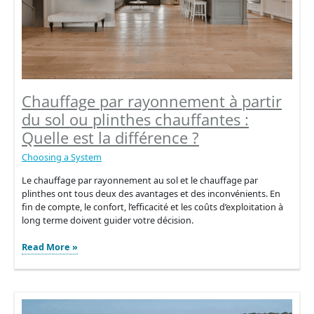
abri
de
jardin
Chauffage par rayonnement à partir
du sol ou plinthes chauffantes :
Quelle est la différence ?
Choosing a System
Le chauffage par rayonnement au sol et le chauffage par
plinthes ont tous deux des avantages et des inconvénients. En
fin de compte, le confort, l’efficacité et les coûts d’exploitation à
long terme doivent guider votre décision.
Chauffage
Read More »
par
rayonnement
à
partir
du