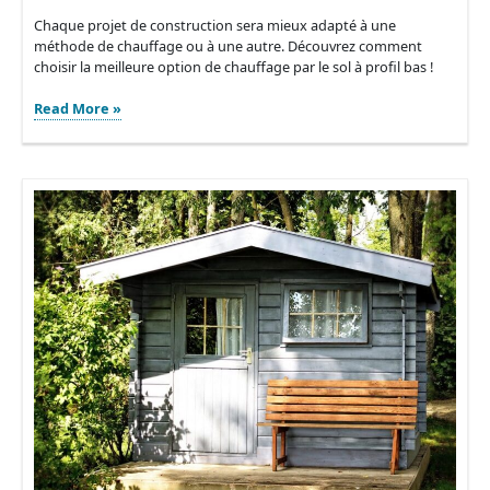
Chaque projet de construction sera mieux adapté à une
méthode de chauffage ou à une autre. Découvrez comment
choisir la meilleure option de chauffage par le sol à profil bas !
Quel
Read More »
est
le
meilleur
type
de
chauffage
par
le
sol
à
profil
bas
?