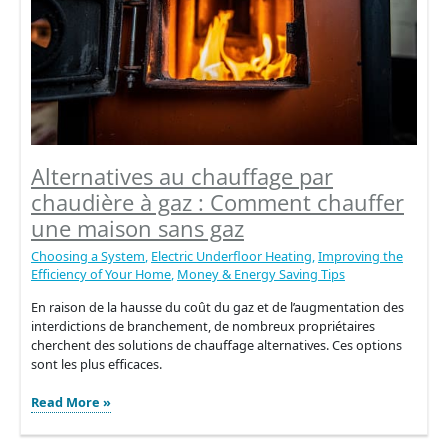
Alternatives au chauffage par
chaudière à gaz : Comment chauffer
une maison sans gaz
Choosing a System
,
Electric Underfloor Heating
,
Improving the
Efficiency of Your Home
,
Money & Energy Saving Tips
En raison de la hausse du coût du gaz et de l’augmentation des
interdictions de branchement, de nombreux propriétaires
cherchent des solutions de chauffage alternatives. Ces options
sont les plus efficaces.
Alternatives
Read More »
au
chauffage