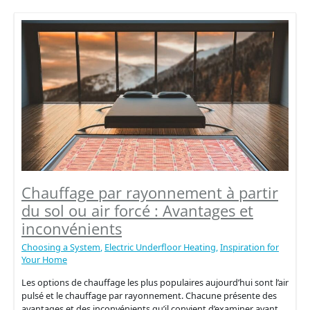
par
chaudière
à
gaz
:
Comment
chauffer
une
maison
sans
gaz
Chauffage par rayonnement à partir
du sol ou air forcé : Avantages et
inconvénients
Choosing a System
,
Electric Underfloor Heating
,
Inspiration for
Your Home
Les options de chauffage les plus populaires aujourd’hui sont l’air
pulsé et le chauffage par rayonnement. Chacune présente des
avantages et des inconvénients qu’il convient d’examiner avant