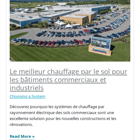
sol
ou
plinthes
chauffantes
:
Quelle
est
la
différence
?
Le meilleur chauffage par le sol pour
les bâtiments commerciaux et
industriels
Choosing a System
Découvrez pourquoi les systèmes de chauffage par
rayonnement électrique des sols commerciaux sont une
excellente solution pour les nouvelles constructions et les
rénovations.
Le
Read More »