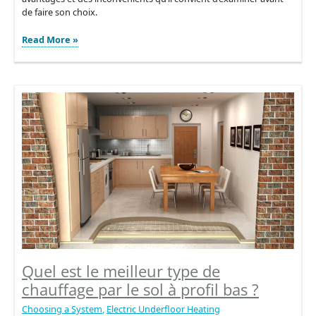
de faire son choix.
Chauffage
Read More »
par
rayonnement
à
partir
du
sol
ou
air
forcé
:
Avantages
et
inconvénients
Quel est le meilleur type de
chauffage par le sol à profil bas ?
Choosing a System
,
Electric Underfloor Heating