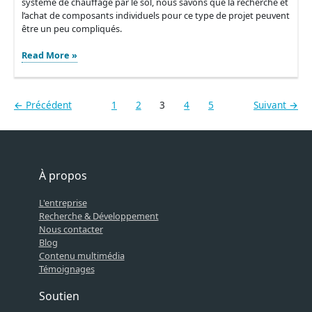
système de chauffage par le sol, nous savons que la recherche et
l’achat de composants individuels pour ce type de projet peuvent
être un peu compliqués.
Achat
Read More »
d’un
système
UFH
←
Précédent
1
2
3
4
5
Suivant
→
complet
pour
votre
cuisine
À propos
L'entreprise
Recherche & Développement
Nous contacter
Blog
Contenu multimédia
Témoignages
Soutien