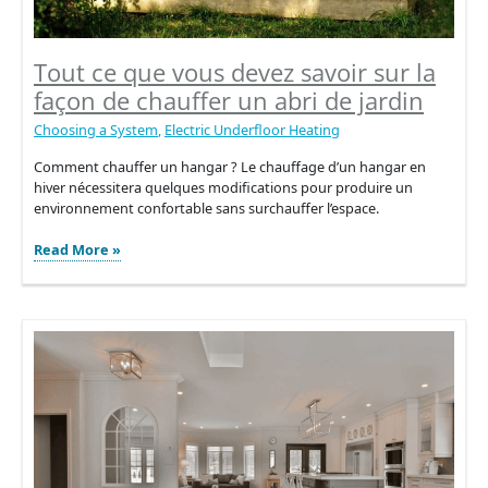
Tout ce que vous devez savoir sur la
façon de chauffer un abri de jardin
Choosing a System
,
Electric Underfloor Heating
Comment chauffer un hangar ? Le chauffage d’un hangar en
hiver nécessitera quelques modifications pour produire un
environnement confortable sans surchauffer l’espace.
Tout
Read More »
ce
que
vous
devez
savoir
sur
la
façon
de
chauffer
un