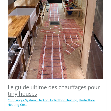
Le guide ultime des chauffages pour
tiny houses
Choosing a System
,
Electric Underfloor Heating
,
Underfloor
Heating Cost