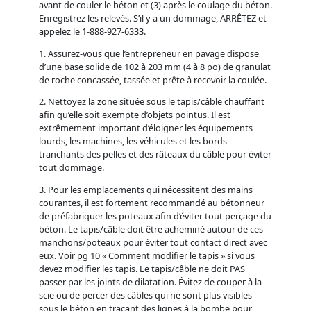
avant de couler le béton et (3) après le coulage du béton.
Enregistrez les relevés. S’il y a un dommage, ARRÊTEZ et
appelez le 1-888-927-6333.
1. Assurez-vous que l’entrepreneur en pavage dispose
d’une base solide de 102 à 203 mm (4 à 8 po) de granulat
de roche concassée, tassée et prête à recevoir la coulée.
2. Nettoyez la zone située sous le tapis/câble chauffant
afin qu’elle soit exempte d’objets pointus. Il est
extrêmement important d’éloigner les équipements
lourds, les machines, les véhicules et les bords
tranchants des pelles et des râteaux du câble pour éviter
tout dommage.
3. Pour les emplacements qui nécessitent des mains
courantes, il est fortement recommandé au bétonneur
de préfabriquer les poteaux afin d’éviter tout perçage du
béton. Le tapis/câble doit être acheminé autour de ces
manchons/poteaux pour éviter tout contact direct avec
eux. Voir pg 10 « Comment modifier le tapis » si vous
devez modifier les tapis. Le tapis/câble ne doit PAS
passer par les joints de dilatation. Évitez de couper à la
scie ou de percer des câbles qui ne sont plus visibles
sous le béton en traçant des lignes à la bombe pour