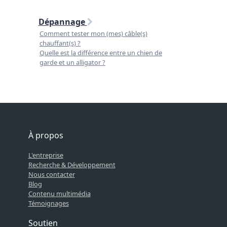
Dépannage
Comment tester mon (mes) câble(s)
chauffant(s) ?
Quelle est la différence entre un chien de
garde et un alligator ?
À propos
L'entreprise
Recherche & Développement
Nous contacter
Blog
Contenu multimédia
Témoignages
Soutien