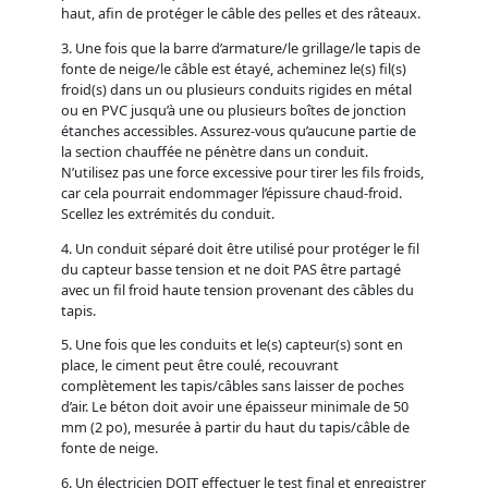
haut, afin de protéger le câble des pelles et des râteaux.
3. Une fois que la barre d’armature/le grillage/le tapis de
fonte de neige/le câble est étayé, acheminez le(s) fil(s)
froid(s) dans un ou plusieurs conduits rigides en métal
ou en PVC jusqu’à une ou plusieurs boîtes de jonction
étanches accessibles. Assurez-vous qu’aucune partie de
la section chauffée ne pénètre dans un conduit.
N’utilisez pas une force excessive pour tirer les fils froids,
car cela pourrait endommager l’épissure chaud-froid.
Scellez les extrémités du conduit.
4. Un conduit séparé doit être utilisé pour protéger le fil
du capteur basse tension et ne doit PAS être partagé
avec un fil froid haute tension provenant des câbles du
tapis.
5. Une fois que les conduits et le(s) capteur(s) sont en
place, le ciment peut être coulé, recouvrant
complètement les tapis/câbles sans laisser de poches
d’air. Le béton doit avoir une épaisseur minimale de 50
mm (2 po), mesurée à partir du haut du tapis/câble de
fonte de neige.
6. Un électricien DOIT effectuer le test final et enregistrer