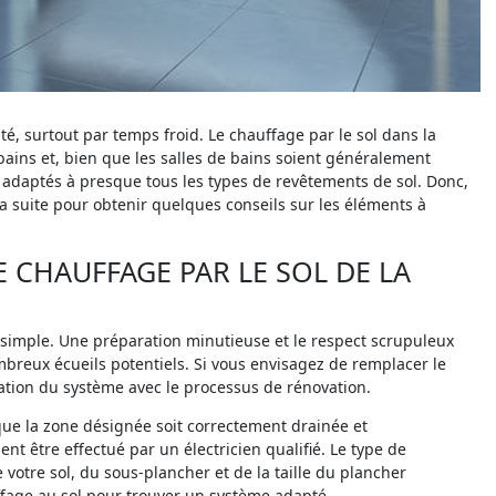
é, surtout par temps froid. Le chauffage par le sol dans la
bains et, bien que les salles de bains soient généralement
ol adaptés à presque tous les types de revêtements de sol. Donc,
 la suite pour obtenir quelques conseils sur les éléments à
E CHAUFFAGE PAR LE SOL DE LA
us simple. Une préparation minutieuse et le respect scrupuleux
mbreux écueils potentiels. Si vous envisagez de remplacer le
allation du système avec le processus de rénovation.
e que la zone désignée soit correctement drainée et
t être effectué par un électricien qualifié. Le type de
 votre sol, du sous-plancher et de la taille du plancher
ffage au sol pour trouver un système adapté.