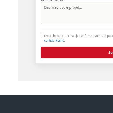
En cochant cette case, je confirme avoir lu la poli
confidentialité
.
S