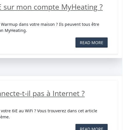
6iE sur mon compte MyHeating ?
e Warmup dans votre maison ? Ils peuvent tous être
ion MyHeating.
READ MORE
ecte-t-il pas à Internet ?
otre 6iE au WiFi ? Vous trouverez dans cet article
lème.
READ MORE