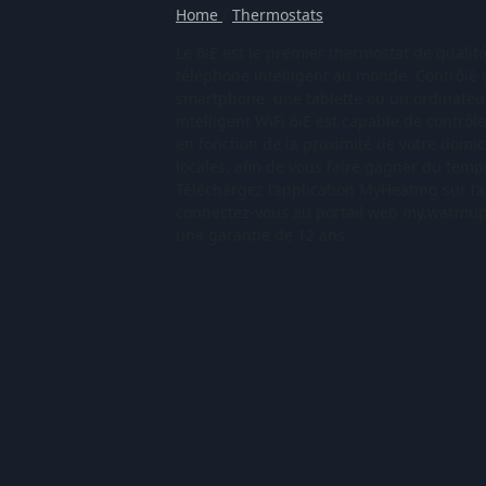
Home
/
Thermostats
Le 6iE est le premier thermostat de qualit
téléphone intelligent au monde. Contrôlé
smartphone, une tablette ou un ordinateur
intelligent WiFi 6iE est capable de contrôl
en fonction de la proximité de votre domici
locales, afin de vous faire gagner du temps
Téléchargez l’application MyHeating sur l’
connectez-vous au portail web my.warmup
une garantie de 12 ans.