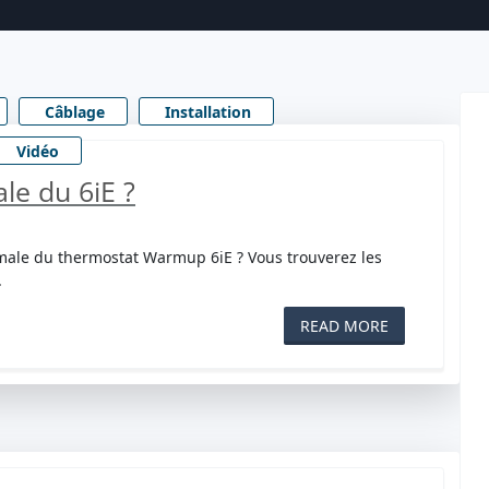
Câblage
Installation
Vidéo
le du 6iE ?
male du thermostat Warmup 6iE ? Vous trouverez les
.
READ MORE