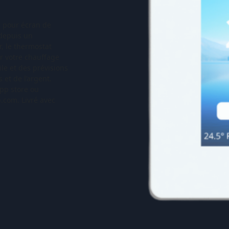
é pour écran de
 depuis un
, le thermostat
er votre chauffage
le et des prévisions
 et de l’argent.
app store ou
.com. Livré avec