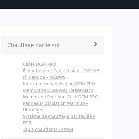
Chauffage par le sol
Câble DCM-PRO
Échauffement Câble Inslab – INSLAB
Fil dénudé – NADWS
Kit d’imperméabilisation DCM-PRO
Membrane DCM-PRO Fleece-Back
Membrane Peel-And-Stick DCM-PRO
Panneaux d’isolation Warmup –
Ultraléger
Système de chauffage par feuille –
FOIL
Tapis chauffants – DWM