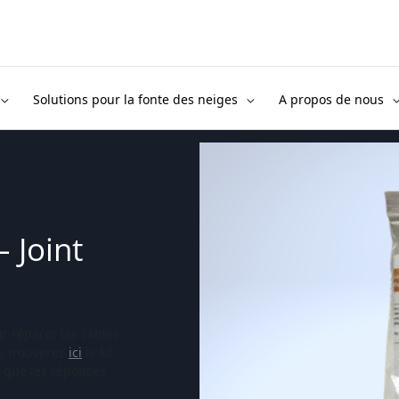
Solutions pour la fonte des neiges
A propos de nous
– Joint
r réparer les câbles
s trouverez
ici
le kit
i que les réponses