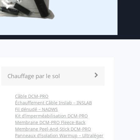
Chauffage par le sol
Câble DCM-PRO
Échauffement Câble Inslab – INSLAB
Fil dénudé – NADWS
Kit d’imperméabilisation DCM-PRO
Membrane DCM-PRO Fleece-Back
Membrane Peel-And-Stick DCM-PRO
Panneaux d’isolation Warmup – Ultraléger