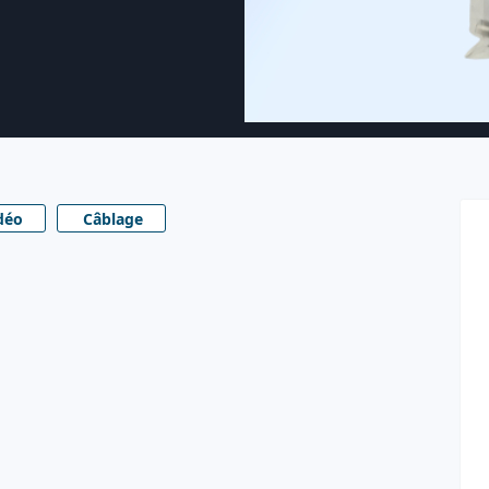
déo
Câblage