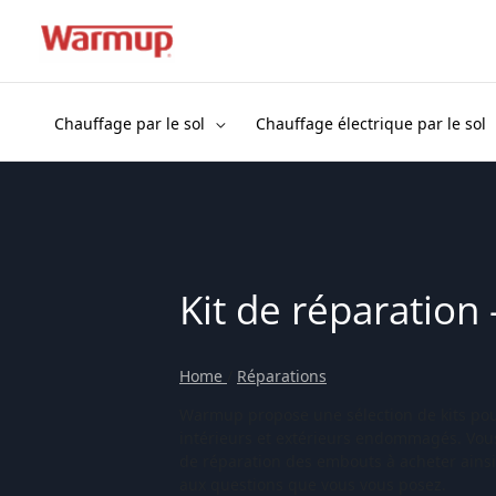
Aller
au
contenu
Chauffage par le sol
Chauffage électrique par le sol
Kit de réparation 
Home
/
Réparations
Warmup propose une sélection de kits pou
intérieurs et extérieurs endommagés. Vou
de réparation des embouts à acheter ains
aux questions que vous vous posez.