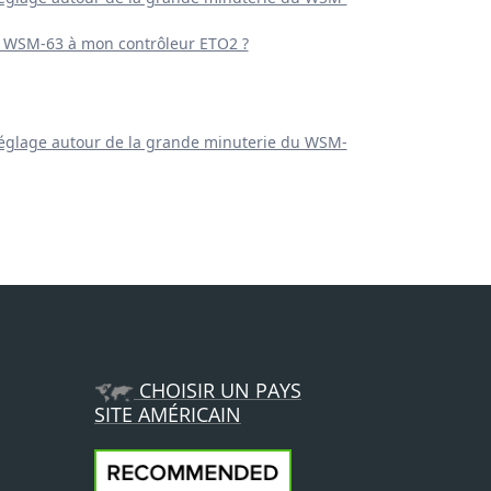
 WSM-63 à mon contrôleur ETO2 ?
 réglage autour de la grande minuterie du WSM-
CHOISIR UN PAYS
SITE AMÉRICAIN