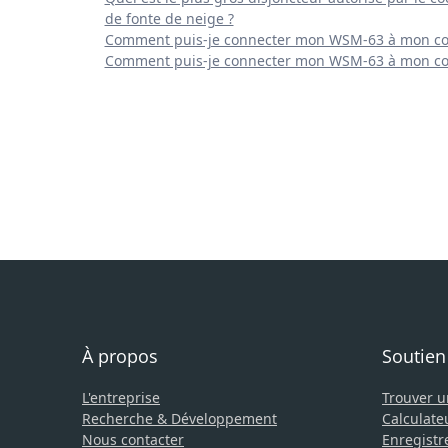
de fonte de neige ?
Comment puis-je connecter mon WSM-63 à mon con
Comment puis-je connecter mon WSM-63 à mon con
À propos
Soutien
L'entreprise
Trouver 
Recherche & Développement
Calculate
Nous contacter
Enregistr