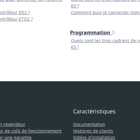
63 ?
trôleur DS2 ?
Comment puis-je connecter mon
trôleur ETO2 ?
Programmation
Quels sont les trois cadrans de
63 ?
Caractéristiques
un revendeur
Documentation
ur de coût de fonctionnement
Histoires de clients
er une garantie
Vidéos d'installation