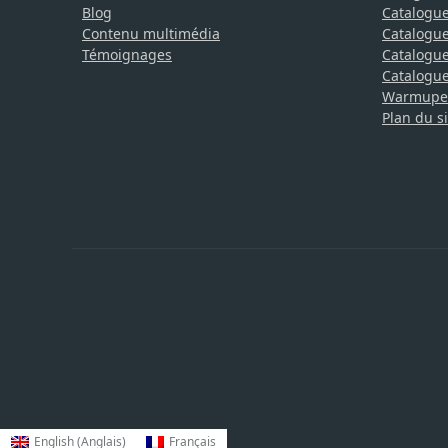
Blog
Catalogue
Contenu multimédia
Catalogue
Témoignages
Catalogue 
Catalogue 
Warmupedi
Plan du si
English
(
Anglais
)
Français