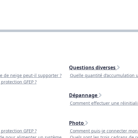
Questions diverses
e de neige peut-il supporter ?
Quelle quantité d’accumulation u
protection GFEP ?
Dépannage
Comment effectuer une réinitiali
Photo
protection GFEP ?
Comment puis-je connecter mon
code pour alimenter un système
Quels sont les trois cadrans de