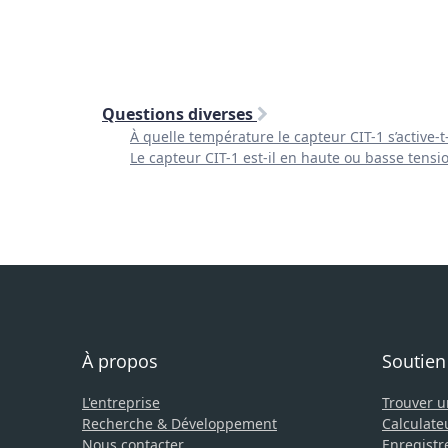
Questions diverses
À quelle température le capteur CIT-1 s’active-t-
Le capteur CIT-1 est-il en haute ou basse tensi
À propos
Soutien
L'entreprise
Trouver 
Recherche & Développement
Calculate
Nous contacter
Enregistr