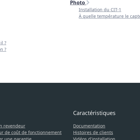
Photo
Installation du CIT-1
À quelle température le capteu
il ?
on ?
Caractéristiques
un revendeur
Documentation
ur de coût de fonctionnement
Histoires de clients
er une garantie
Vidéos d'installation