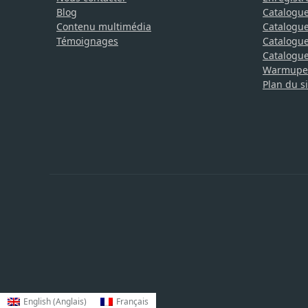
Blog
Catalogue
Contenu multimédia
Catalogue
Témoignages
Catalogue 
Catalogue 
Warmupedi
Plan du si
English
(
Anglais
)
Français