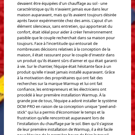
devaient être équipées d'un chauffage au sol - une
caractéristique qu'ils n'avaient jamais eue dans leur
maison auparavant, mais qu'ils avaient toujours désirée
après l'avoir expérimentée chez des amis. L'ajout d'un
élément silencieux, sans entretien, qui apporterait du
confort, était idéal pour aider à créer l'environnement
paisible que le couple recherchait dans sa maison pour
toujours. Face à l'incertitude qui entourait de
nombreuses décisions relatives à la conception de la
maison, il était rassurant pour le couple d'investir dans
un produit qu'ils étaient sûrs d'aimer et qui était garanti
à vie. Sur le chantier, l'équipe était hésitante face à un
produit qu'elle n'avait jamais installé auparavant. Grâce
à la motivation des propriétaires qui ont fait des
recherches sur la marque Warmup et lui ont fait
confiance, les entrepreneurs et les électriciens ont
procédé à leur première installation Warmup. À la
grande joie de tous, l'équipe a adoré installer le système
DCM-PRO en raison de sa conception unique "peel-and-
stick" qui lui a permis d'économiser le temps et la
frustration qu'elle rencontrait auparavant lors de
l'installation du chauffage par le sol. Bien qu'il s'agisse
de leur première installation de Warmup, il a été facile
pour l'équipe de la première heure de faire le travail